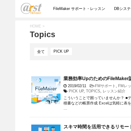
FileMaker サポート・レッスン
DBシス
HOME
>
Topics
PICK UP
全て
業務効率UpのためのFileMaker
2019/02/11
-
FMサポート
,
FMレ
PICK UP
,
TOPICS
,
レッスン紹介
こういうことで困っていませんか？ ■デ
積書などの帳票作成 Excelは気軽
…
スキマ時間を活用できるリモー